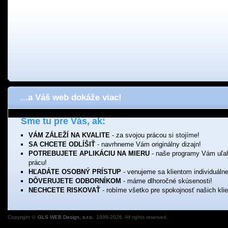
...a Váš web dokáže viac!
Sme tu pre Vás, ak:
VÁM ZÁLEŽÍ NA KVALITE
- za svojou prácou si stojíme!
SA CHCETE ODLÍŠIŤ
- navrhneme Vám originálny dizajn!
POTREBUJETE APLIKÁCIU NA MIERU
- naše programy Vám uľa
prácu!
HĽADÁTE OSOBNÝ PRÍSTUP
- venujeme sa klientom individuálne
DÔVERUJETE ODBORNÍKOM
- máme dlhoročné skúsenosti!
NECHCETE RISKOVAŤ
- robíme všetko pre spokojnosť našich klie
Copyright ©
GLS WEB Design, s.r.o.
1998-2026. All rights reserved.