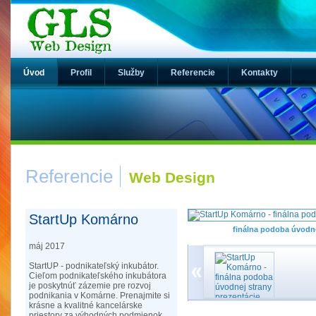
Úvod
Profil
Služby
Referencie
Kontakty
Referencie
Web Design
StartUp Komárno
finálna podoba úvodne
máj 2017
StartUP - podnikateľský inkubátor.
Cieľom podnikateľského inkubátora
je poskytnúť zázemie pre rozvoj
podnikania v Komárne. Prenajmite si
krásne a kvalitné kancelárske
priestory za výhodných podmienok.