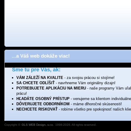
...a Váš web dokáže viac!
Sme tu pre Vás, ak:
VÁM ZÁLEŽÍ NA KVALITE
- za svojou prácou si stojíme!
SA CHCETE ODLÍŠIŤ
- navrhneme Vám originálny dizajn!
POTREBUJETE APLIKÁCIU NA MIERU
- naše programy Vám uľa
prácu!
HĽADÁTE OSOBNÝ PRÍSTUP
- venujeme sa klientom individuálne
DÔVERUJETE ODBORNÍKOM
- máme dlhoročné skúsenosti!
NECHCETE RISKOVAŤ
- robíme všetko pre spokojnosť našich klie
Copyright ©
GLS WEB Design, s.r.o.
1998-2026. All rights reserved.