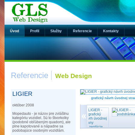
Úvod
Profil
Služby
Referencie
Kontakty
Referencie
Web Design
LIGIER
grafický návrh úvodnej stra
október 2008
Mopedauto - je názov pre zvláštnu
kategóriu vozidiel. Sú to štvorkolky
(podobné obľúbeným quadom), ale
plne kapotované a nápadne sa
podobajúce osobným vozidlám.