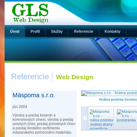
Úvod
Profil
Služby
Referencie
Kontakty
Referencie
Web Design
Mäspoma s.r.o.
finálna podoba úvodnej
jún 2004
Výroba a predaj korenín a
koreninových zmesí, výroba a predaj
umelých čriev, predaj prírodných čriev
a predaj širokého sortimentu
mäsiarskeho pomocného materiálu.