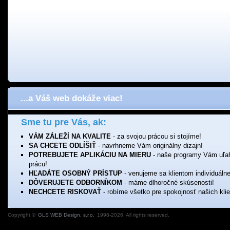
...a Váš web dokáže viac!
Sme tu pre Vás, ak:
VÁM ZÁLEŽÍ NA KVALITE
- za svojou prácou si stojíme!
SA CHCETE ODLÍŠIŤ
- navrhneme Vám originálny dizajn!
POTREBUJETE APLIKÁCIU NA MIERU
- naše programy Vám uľa
prácu!
HĽADÁTE OSOBNÝ PRÍSTUP
- venujeme sa klientom individuálne
DÔVERUJETE ODBORNÍKOM
- máme dlhoročné skúsenosti!
NECHCETE RISKOVAŤ
- robíme všetko pre spokojnosť našich klie
Copyright ©
GLS WEB Design, s.r.o.
1998-2026. All rights reserved.