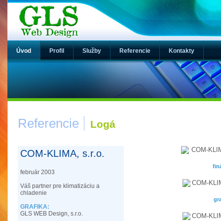
Úvod
Profil
Služby
Referencie
Kontakty
Referencie
Logá
COM-KLIMA, s.r.o.
fin
február 2003
Váš partner pre klimatizáciu a
chladenie
gr
GRAFIKA:
GLS WEB Design, s.r.o.