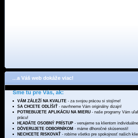
...a Váš web dokáže viac!
Sme tu pre Vás, ak:
VÁM ZÁLEŽÍ NA KVALITE
- za svojou prácou si stojíme!
SA CHCETE ODLÍŠIŤ
- navrhneme Vám originálny dizajn!
POTREBUJETE APLIKÁCIU NA MIERU
- naše programy Vám uľa
prácu!
HĽADÁTE OSOBNÝ PRÍSTUP
- venujeme sa klientom individuálne
DÔVERUJETE ODBORNÍKOM
- máme dlhoročné skúsenosti!
NECHCETE RISKOVAŤ
- robíme všetko pre spokojnosť našich klie