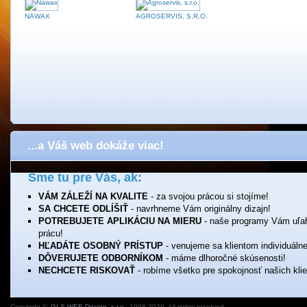
NAWAX
AGROSERVIS, S.R.O.
...a Váš web dokáže viac!
Sme tu pre Vás, ak:
VÁM ZÁLEŽÍ NA KVALITE
- za svojou prácou si stojíme!
SA CHCETE ODLÍŠIŤ
- navrhneme Vám originálny dizajn!
POTREBUJETE APLIKÁCIU NA MIERU
- naše programy Vám uľa
prácu!
HĽADÁTE OSOBNÝ PRÍSTUP
- venujeme sa klientom individuálne
DÔVERUJETE ODBORNÍKOM
- máme dlhoročné skúsenosti!
NECHCETE RISKOVAŤ
- robíme všetko pre spokojnosť našich klie
Copyright ©
GLS WEB Design, s.r.o.
1998-2026. All rights reserved.