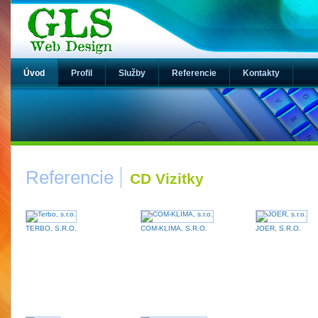
Úvod
Profil
Služby
Referencie
Kontakty
Referencie
CD Vizitky
TERBO, S.R.O.
COM-KLIMA, S.R.O.
JOER, S.R.O.