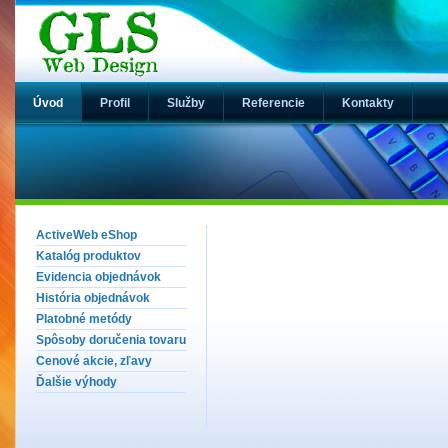
Úvod
Profil
Služby
Referencie
Kontakty
ActiveWeb eShop
Katalóg produktov
Evidencia objednávok
História objednávok
Platobné metódy
Spôsoby doručenia tovaru
Cenové akcie, zľavy
Ďalšie výhody