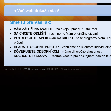
...a Váš web dokáže viac!
Sme tu pre Vás, ak:
VÁM ZÁLEŽÍ NA KVALITE
- za svojou prácou si stojíme!
SA CHCETE ODLÍŠIŤ
- navrhneme Vám originálny dizajn!
POTREBUJETE APLIKÁCIU NA MIERU
- naše programy Vám uľa
prácu!
HĽADÁTE OSOBNÝ PRÍSTUP
- venujeme sa klientom individuálne
DÔVERUJETE ODBORNÍKOM
- máme dlhoročné skúsenosti!
NECHCETE RISKOVAŤ
- robíme všetko pre spokojnosť našich klie
Copyright ©
GLS WEB Design, s.r.o.
1998-2026. All rights reserved.