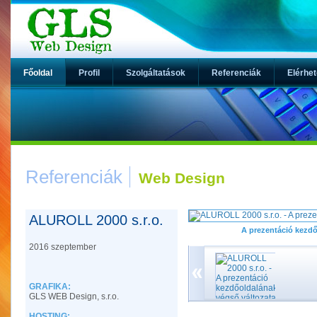
Főoldal
Profil
Szolgáltatások
Referenciák
Elérhe
Referenciák
Web Design
ALUROLL 2000 s.r.o.
A prezentáció kezdő
2016 szeptember
GRAFIKA:
GLS WEB Design, s.r.o.
HOSTING: