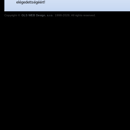
elégedettségéért!
Copyright ©
GLS WEB Design, s.r.o.
1998-2026. All rights reserved.