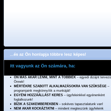
...és az Ön honlapja többre lesz képes!
Itt vagyunk az Ön számára, ha:
ÖNNEK FONTOS A MINŐSÉG
– a munkánkért jótállunk!
ÖN MÁS AKAR LENNI, MINT A TÖBBIEK
– egyedi dizájnt tervez
Önnek!
MÉRTÉKRE SZABOTT ALKALMAZÁSOKRA VAN SZÜKSÉGE
–
programjaink megkönnyítik a munkáját!
EGYÉNI HOZZÁÁLLÁST KERES
– ügyfeleinkkel egyénenként
foglalkozunk!
BÍZIK A SZAKEMBEREKBEN
– sokéves tapasztalatunk van!
NEM AKAR KOCKÁZTATNI
– mindent megteszünk ügyfeleink