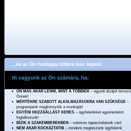
...és az Ön honlapja többre lesz képes!
Itt vagyunk az Ön számára, ha:
ÖNNEK FONTOS A MINŐSÉG
– a munkánkért jótállunk!
ÖN MÁS AKAR LENNI, MINT A TÖBBIEK
– egyedi dizájnt tervez
Önnek!
MÉRTÉKRE SZABOTT ALKALMAZÁSOKRA VAN SZÜKSÉGE
–
programjaink megkönnyítik a munkáját!
EGYÉNI HOZZÁÁLLÁST KERES
– ügyfeleinkkel egyénenként
foglalkozunk!
BÍZIK A SZAKEMBEREKBEN
– sokéves tapasztalatunk van!
NEM AKAR KOCKÁZTATNI
– mindent megteszünk ügyfeleink