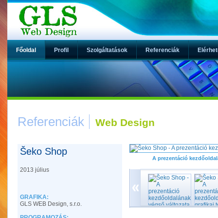
Főoldal
Profil
Szolgáltatások
Referenciák
Elérhe
Referenciák
Web Design
Šeko Shop
A prezentáció kezdőoldal
2013 július
GRAFIKA:
GLS WEB Design, s.r.o.
PROGRAMOZÁS: