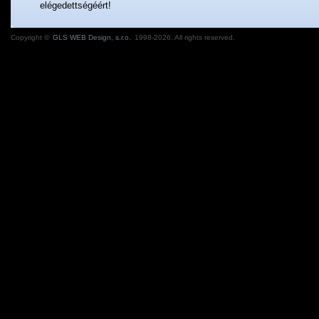
elégedettségéért!
Copyright ©
GLS WEB Design, s.r.o.
1998-2026. All rights reserved.