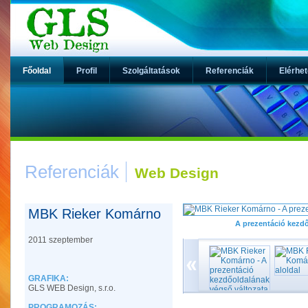
Főoldal
Profil
Szolgáltatások
Referenciák
Elérhe
Referenciák
Web Design
MBK Rieker Komárno
A prezentáció kezdő
2011 szeptember
GRAFIKA:
GLS WEB Design, s.r.o.
PROGRAMOZÁS: