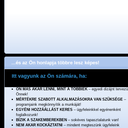
...és az Ön honlapja többre lesz képes!
Itt vagyunk az Ön számára, ha:
ÖNNEK FONTOS A MINŐSÉG
– a munkánkért jótállunk!
ÖN MÁS AKAR LENNI, MINT A TÖBBIEK
– egyedi dizájnt tervez
Önnek!
MÉRTÉKRE SZABOTT ALKALMAZÁSOKRA VAN SZÜKSÉGE
–
programjaink megkönnyítik a munkáját!
EGYÉNI HOZZÁÁLLÁST KERES
– ügyfeleinkkel egyénenként
foglalkozunk!
BÍZIK A SZAKEMBEREKBEN
– sokéves tapasztalatunk van!
NEM AKAR KOCKÁZTATNI
– mindent megteszünk ügyfeleink