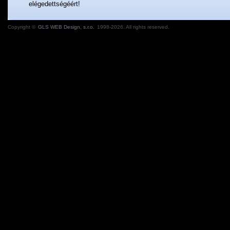
elégedettségéért!
Copyright ©
GLS WEB Design, s.r.o.
1998-2026. All rights reserved.