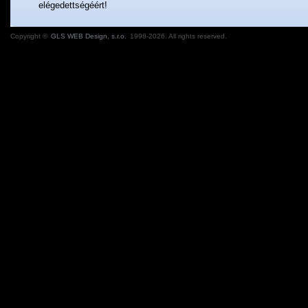
elégedettségéért!
Copyright ©
GLS WEB Design, s.r.o.
1998-2026. All rights reserved.