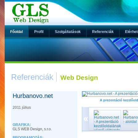
Főoldal
Profil
Szolgáltatások
Referenciák
Elérhe
Referenciák
Web Design
Hurbanovo.net
A prezentáció kezdőold
2011 július
GRAFIKA:
GLS WEB Design, s.r.o.
PROGRAMOZÁS: