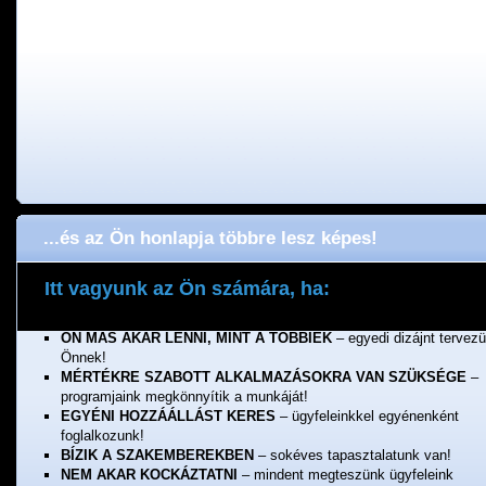
...és az Ön honlapja többre lesz képes!
Itt vagyunk az Ön számára, ha:
ÖNNEK FONTOS A MINŐSÉG
– a munkánkért jótállunk!
ÖN MÁS AKAR LENNI, MINT A TÖBBIEK
– egyedi dizájnt tervez
Önnek!
MÉRTÉKRE SZABOTT ALKALMAZÁSOKRA VAN SZÜKSÉGE
–
programjaink megkönnyítik a munkáját!
EGYÉNI HOZZÁÁLLÁST KERES
– ügyfeleinkkel egyénenként
foglalkozunk!
BÍZIK A SZAKEMBEREKBEN
– sokéves tapasztalatunk van!
NEM AKAR KOCKÁZTATNI
– mindent megteszünk ügyfeleink