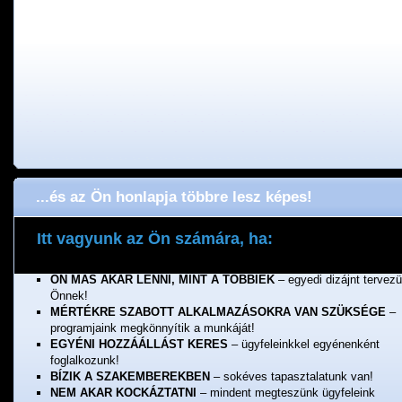
...és az Ön honlapja többre lesz képes!
Itt vagyunk az Ön számára, ha:
ÖNNEK FONTOS A MINŐSÉG
– a munkánkért jótállunk!
ÖN MÁS AKAR LENNI, MINT A TÖBBIEK
– egyedi dizájnt tervez
Önnek!
MÉRTÉKRE SZABOTT ALKALMAZÁSOKRA VAN SZÜKSÉGE
–
programjaink megkönnyítik a munkáját!
EGYÉNI HOZZÁÁLLÁST KERES
– ügyfeleinkkel egyénenként
foglalkozunk!
BÍZIK A SZAKEMBEREKBEN
– sokéves tapasztalatunk van!
NEM AKAR KOCKÁZTATNI
– mindent megteszünk ügyfeleink