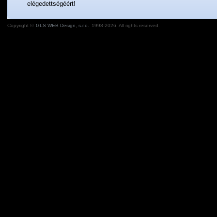
elégedettségéért!
Copyright ©
GLS WEB Design, s.r.o.
1998-2026. All rights reserved.