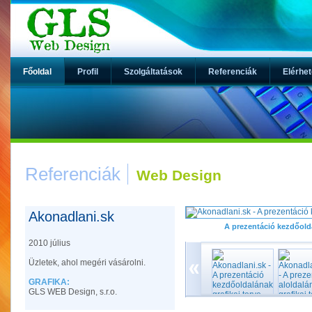
Főoldal
Profil
Szolgáltatások
Referenciák
Elérhe
Referenciák
Web Design
Akonadlani.sk
A prezentáció kezdőolda
2010 július
Üzletek, ahol megéri vásárolni.
GRAFIKA:
GLS WEB Design, s.r.o.