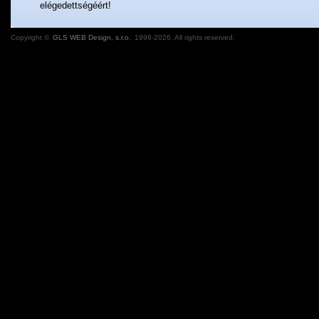
elégedettségéért!
Copyright ©
GLS WEB Design, s.r.o.
1998-2026. All rights reserved.