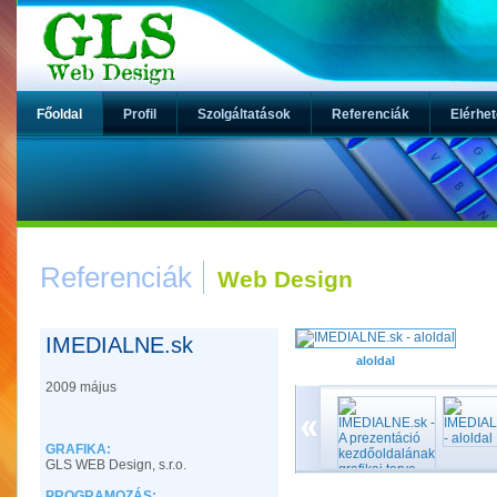
Főoldal
Profil
Szolgáltatások
Referenciák
Elérhe
Referenciák
Web Design
IMEDIALNE.sk
aloldal
2009 május
GRAFIKA:
GLS WEB Design, s.r.o.
PROGRAMOZÁS: