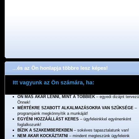
...és az Ön honlapja többre lesz képes!
Itt vagyunk az Ön számára, ha:
ÖNNEK FONTOS A MINŐSÉG
– a munkánkért jótállunk!
ÖN MÁS AKAR LENNI, MINT A TÖBBIEK
– egyedi dizájnt tervez
Önnek!
MÉRTÉKRE SZABOTT ALKALMAZÁSOKRA VAN SZÜKSÉGE
–
programjaink megkönnyítik a munkáját!
EGYÉNI HOZZÁÁLLÁST KERES
– ügyfeleinkkel egyénenként
foglalkozunk!
BÍZIK A SZAKEMBEREKBEN
– sokéves tapasztalatunk van!
NEM AKAR KOCKÁZTATNI
– mindent megteszünk ügyfeleink