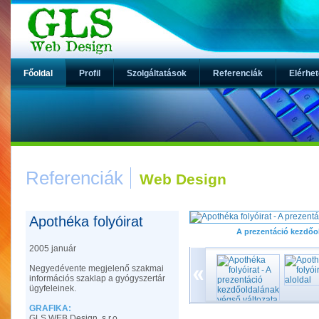
Főoldal
Profil
Szolgáltatások
Referenciák
Elérhe
Referenciák
Web Design
Apothéka folyóirat
A prezentáció kezdőo
2005 január
Negyedévente megjelenő szakmai
információs szaklap a gyógyszertár
ügyfeleinek.
GRAFIKA:
GLS WEB Design, s.r.o.