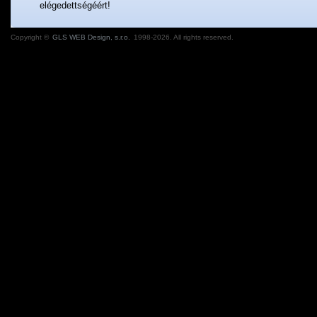
elégedettségéért!
Copyright ©
GLS WEB Design, s.r.o.
1998-2026. All rights reserved.