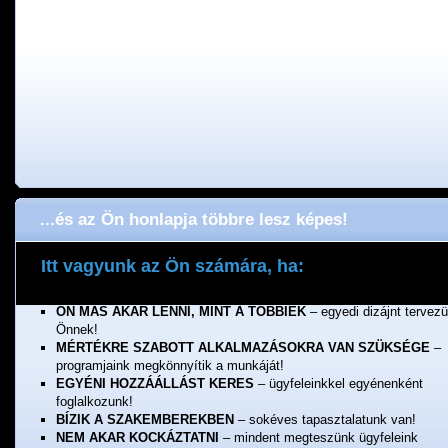
...és az Ön honlapja többre lesz képes!
Itt vagyunk az Ön számára, ha:
ÖNNEK FONTOS A MINŐSÉG
– a munkánkért jótállunk!
ÖN MÁS AKAR LENNI, MINT A TÖBBIEK
– egyedi dizájnt tervez
Önnek!
MÉRTÉKRE SZABOTT ALKALMAZÁSOKRA VAN SZÜKSÉGE
–
programjaink megkönnyítik a munkáját!
EGYÉNI HOZZÁÁLLÁST KERES
– ügyfeleinkkel egyénenként
foglalkozunk!
BÍZIK A SZAKEMBEREKBEN
– sokéves tapasztalatunk van!
NEM AKAR KOCKÁZTATNI
– mindent megteszünk ügyfeleink