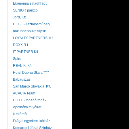
Ekonómia z nadhľadu
SENIOR panzió
Jord, Kft.
HEGE - Asztalosműhely
nakupnepoukazky.sk
LOYALTY PARTNERS, Kft.
DOXX R.t.
IT PARTNER Kft.
Spiro
REAL-K, Kft.
Hotel Dubná Skala ****
Babaúszás
San Marco Slovakia, Kft.
ACACIA Team
DOXX - fogadóirodák
Apothéka folyóirat
iLekáreň
Prágai egyetemi kórház
Komáromi Jókai Színház