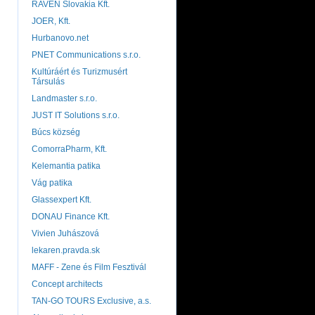
RAVEN Slovakia Kft.
JOER, Kft.
Hurbanovo.net
PNET Communications s.r.o.
Kultúráért és Turizmusért
Társulás
Landmaster s.r.o.
JUST IT Solutions s.r.o.
Búcs község
ComorraPharm, Kft.
Kelemantia patika
Vág patika
Glassexpert Kft.
DONAU Finance Kft.
Vivien Juhászová
lekaren.pravda.sk
MAFF - Zene és Film Fesztivál
Concept architects
TAN-GO TOURS Exclusive, a.s.