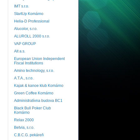
IMT s.r.o.
StartUp Komárno
Helia-D Professional
Alucolor, s.r.o.
ALUROLL 2000 s.r.o.
VAP GROUP
Alt a.s.
European Union Independent
Fiscal Institutions
Amino technology, s.r.o.
A.T.A., s.r.o.
Kajak & kanoe klub Komárno
Green Coffee Komárno
Administratívna budova BC1
Black Bull Poker Club
Komárno
Relax 2000
Betvia, s.r.o.
C.B.C.G. pekáreň