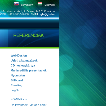
Slovensky
Magyarul
 kft.
, Kossuth tér 4, 1. Emelet, 945 01 Komárno
OBIL:
+421-905-512658
EMAIL:
gls@gls.hu
REFERENCIÁK
Web Design
Üzleti alkalmazások
CD névjegykártya
Multimediális prezentációk
Nyomtatás
Billboard
Emailing
Logók
KOMVaK a.s.
Do it yourself - vintage paint