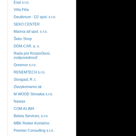
Exal s.r.o.
Villa Filia
Deutérium - D2 spol. s r.o.
SEKO CENTER
Marina-alt spol. s r.o.
Šeko Shop
DDM-CAR, a. s.
Rada pre Rozpočtovú
zodpovednosť
Greenox s.r.o.
RENEMTECH s.r.o.
Slovgast, R..t.
Zlavykomarno.sk
M-WOOD Slovakia s.r.o.
Nawax
COM-KLIMA
Betvia Services, s.r.o.
MBK Rieker Komárno
Premier Consulting s.r.o.