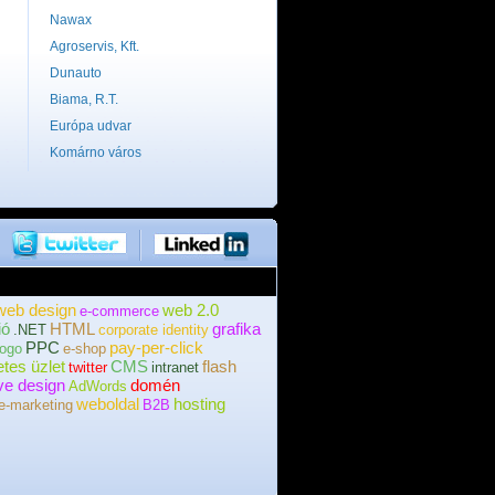
Nawax
Agroservis, Kft.
Dunauto
Biama, R.T.
Európa udvar
Komárno város
web design
web 2.0
e-commerce
ió
HTML
grafika
.NET
corporate identity
PPC
pay-per-click
logo
e-shop
etes üzlet
CMS
flash
twitter
intranet
ve design
domén
AdWords
weboldal
hosting
e-marketing
B2B