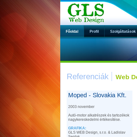
Főoldal
Profil
Szolgáltatások
Referenciák
Web D
Moped - Slovakia Kft.
2003 november
Autó-motor alkatrészek és tartozékok
nagykereskedelmi értékesítése.
GRAFIKA:
GLS WEB Design, s.r.o. & Ladislav
Septak