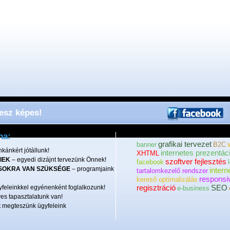
lesz képes!
ha:
grafikai tervezet
banner
B2C
kánkért jótállunk!
internetes prezentác
XHTML
IEK
– egyedi dizájnt tervezünk Önnek!
szoftver fejlesztés
facebook
SOKRA VAN SZÜKSÉGE
– programjaink
intern
tartalomkezelő rendszer
responsi
kereső optimalizálás
regisztráció
SEO
feleinkkel egyénenként foglalkozunk!
e-business
es tapasztalatunk van!
 megteszünk ügyfeleink