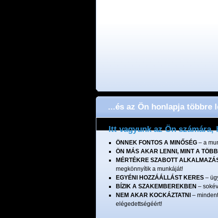
...és az Ön honlapja többre 
Itt vagyunk az Ön számára, 
ÖNNEK FONTOS A MINŐSÉG
– a mun
ÖN MÁS AKAR LENNI, MINT A TÖBB
MÉRTÉKRE SZABOTT ALKALMAZÁ
megkönnyítik a munkáját!
EGYÉNI HOZZÁÁLLÁST KERES
– ügy
BÍZIK A SZAKEMBEREKBEN
– sokév
NEM AKAR KOCKÁZTATNI
– mindent
elégedettségéért!