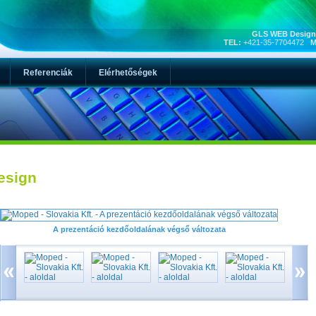
GLS WEB Design,
TEL:
+421-35-7704472
M
Referenciák
Elérhetőségek
esign
A prezentáció kezdőoldalának végső változata