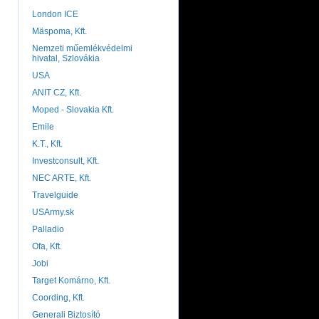
London ICE
Mäspoma, Kft.
Nemzeti műemlékvédelmi
hivatal, Szlovákia
USA
ANIT CZ, Kft.
Moped - Slovakia Kft.
Emile
K.T., Kft.
Investconsult, Kft.
NEC ARTE, Kft.
Travelguide
USArmy.sk
Palladio
Ofa, Kft.
Jobi
Target Komárno, Kft.
Coording, Kft.
Generali Biztosító