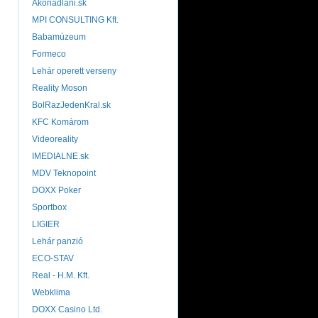
Akonadlani.sk
MPI CONSULTING Kft.
Babamúzeum
Formeco
Lehár operett verseny
Reality Moson
BolRazJedenKral.sk
KFC Komárom
Videoreality
IMEDIALNE.sk
MDV Teknopoint
DOXX Poker
Sportbox
LIGIER
Lehár panzió
ECO-STAV
Real - H.M. Kft.
Webklima
DOXX Casino Ltd.