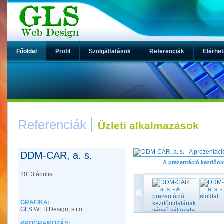
Főoldal
Profil
Szolgáltatások
Referenciák
Elérhe
Referenciák
Üzleti alkalmazások
DDM-CAR, a. s.
A prezentáció kezdőol
2013 április
GRAFIKA:
GLS WEB Design, s.r.o.
PROGRAMOZÁS: