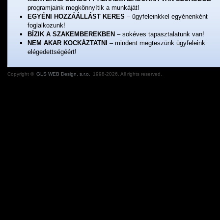
programjaink megkönnyítik a munkáját!
EGYÉNI HOZZÁÁLLÁST KERES
– ügyfeleinkkel egyénenként
foglalkozunk!
BÍZIK A SZAKEMBEREKBEN
– sokéves tapasztalatunk van!
NEM AKAR KOCKÁZTATNI
– mindent megteszünk ügyfeleink
elégedettségéért!
Copyright ©
GLS WEB Design, s.r.o.
1998-2026. All rights reserved.