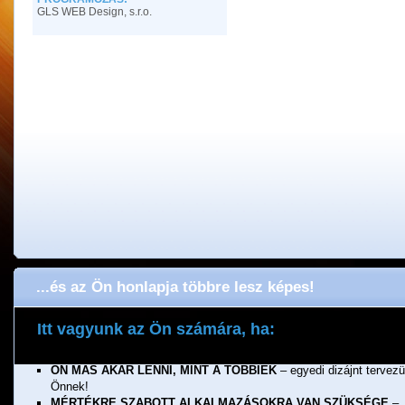
GLS WEB Design, s.r.o.
...és az Ön honlapja többre lesz képes!
Itt vagyunk az Ön számára, ha:
ÖNNEK FONTOS A MINŐSÉG
– a munkánkért jótállunk!
ÖN MÁS AKAR LENNI, MINT A TÖBBIEK
– egyedi dizájnt tervez
Önnek!
MÉRTÉKRE SZABOTT ALKALMAZÁSOKRA VAN SZÜKSÉGE
–