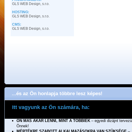
GLS WEB Design, s.r.o.
HOSTING:
GLS WEB Design, s.r.o.
CMS:
GLS WEB Design, s.r.o.
...és az Ön honlapja többre lesz képes!
Itt vagyunk az Ön számára, ha:
ÖNNEK FONTOS A MINŐSÉG
– a munkánkért jótállunk!
ÖN MÁS AKAR LENNI, MINT A TÖBBIEK
– egyedi dizájnt tervez
Önnek!
MÉRTÉKRE SZABOTT ALKALMAZÁSOKRA VAN SZÜKSÉGE
–