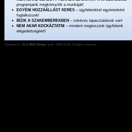
programjaink megkönnyítik a munkáját!
EGYÉNI HOZZÁÁLLÁST KERES
– ügyfeleinkkel egyénenként
foglalkozunk!
BÍZIK A SZAKEMBEREKBEN
– sokéves tapasztalatunk van!
NEM AKAR KOCKÁZTATNI
– mindent megteszünk ügyfeleink
elégedettségéért!
Copyright ©
GLS WEB Design, s.r.o.
1998-2026. All rights reserved.