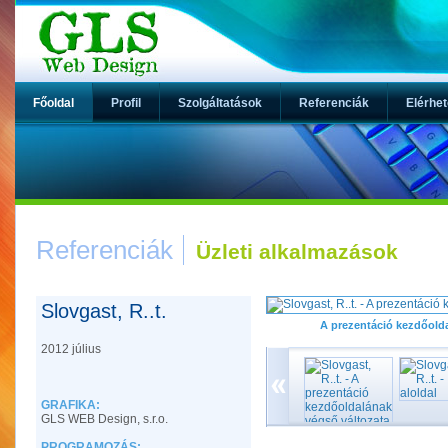
Főoldal
Profil
Szolgáltatások
Referenciák
Elérhe
Referenciák
Üzleti alkalmazások
Slovgast, R..t.
A prezentáció kezdőold
2012 július
GRAFIKA:
GLS WEB Design, s.r.o.
PROGRAMOZÁS: