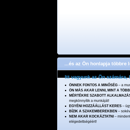
...és az Ön honlapja többre 
Itt vagyunk az Ön számára, 
ÖNNEK FONTOS A MINŐSÉG
– a mun
ÖN MÁS AKAR LENNI, MINT A TÖBB
MÉRTÉKRE SZABOTT ALKALMAZÁ
megkönnyítik a munkáját!
EGYÉNI HOZZÁÁLLÁST KERES
– ügy
BÍZIK A SZAKEMBEREKBEN
– sokév
NEM AKAR KOCKÁZTATNI
– mindent
elégedettségéért!