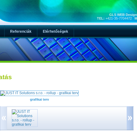
GLS WEB Design,
TEL:
+421-35-7704472
M
Referenciák
Elérhetőségek
atás
grafikai terv