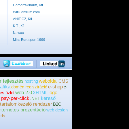
ComorraPharm, Kft.
WifiCentrum.com
ANIT CZ, Kft.
K.T., Kft.
Nawax
Miss Eurosport 1999
r fejlesztés
weboldal
hosting
CMS
afika
e-shop
domén regisztráció
e-
web 2.0
logo
tes üzlet
XHTML
pay-per-click
kereső
r
.NET
tartalomkezelő rendszer
B2C
nternetes prezentáció
web design
rds