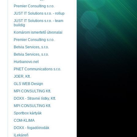
Premier Consulting s.r.o.
JUST IT Solutions s.r.o. - rollup
JUST IT Solutions s.r.o. - team
buildig
Komárom ismertető útvonalai
Premier Consulting s.r.o.
Betvia Services, s.r.o.
Betvia Services, s.r.o.
Hurbanovo.net
PNET Communications s.r.o.
JOER, Kft.
GLS WEB Design
MPI CONSULTING Kft.
DOXX - Stravné lístky, Kft.
MPI CONSULTING Kft.
Sportbox kártyák
COM-KLIMA
DOXX - fogadóirodák
iLekáreň