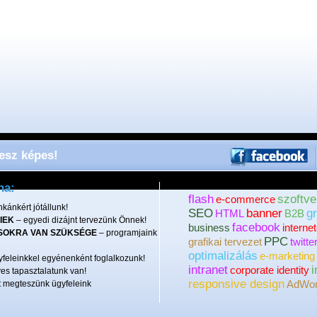
lesz képes!
ha:
flash
szoftve
e-commerce
kánkért jótállunk!
SEO
banner
gr
HTML
B2B
IEK
– egyedi dizájnt tervezünk Önnek!
facebook
business
interne
SOKRA VAN SZÜKSÉGE
– programjaink
PPC
grafikai tervezet
twitte
optimalizálás
e-marketing
feleinkkel egyénenként foglalkozunk!
intranet
i
corporate identity
es tapasztalatunk van!
responsive design
AdWo
 megteszünk ügyfeleink