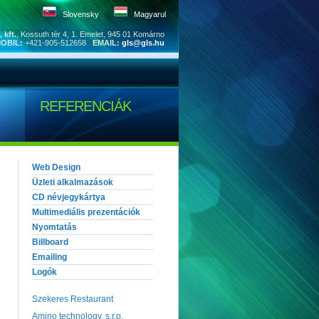
Slovensky
Magyarul
 kft.
, Kossuth tér 4, 1. Emelet, 945 01 Komárno
OBIL:
+421-905-512658
EMAIL:
gls@gls.hu
REFERENCIÁK
Web Design
Üzleti alkalmazások
CD névjegykártya
Multimediális prezentációk
Nyomtatás
Billboard
Emailing
Logók
Szekeres Restaurant
Amino technology, s.r.o.