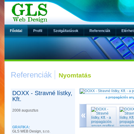
Főoldal
Profil
Szolgáltatások
Referenciák
Elérhe
Referenciák
Nyomtatás
DOXX - Stravné lístky,
a propagációs any
Kft.
2008 augusztus
GRAFIKA:
GLS WEB Design, s.r.o.