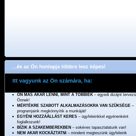
...és az Ön honlapja többre lesz képes!
Itt vagyunk az Ön számára, ha:
ÖNNEK FONTOS A MINŐSÉG
– a munkánkért jótállunk!
ÖN MÁS AKAR LENNI, MINT A TÖBBIEK
– egyedi dizájnt tervez
Önnek!
MÉRTÉKRE SZABOTT ALKALMAZÁSOKRA VAN SZÜKSÉGE
–
programjaink megkönnyítik a munkáját!
EGYÉNI HOZZÁÁLLÁST KERES
– ügyfeleinkkel egyénenként
foglalkozunk!
BÍZIK A SZAKEMBEREKBEN
– sokéves tapasztalatunk van!
NEM AKAR KOCKÁZTATNI
– mindent megteszünk ügyfeleink