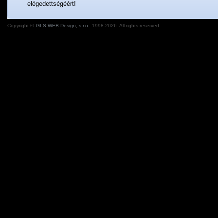
elégedettségéért!
Copyright ©
GLS WEB Design, s.r.o.
1998-2026. All rights reserved.