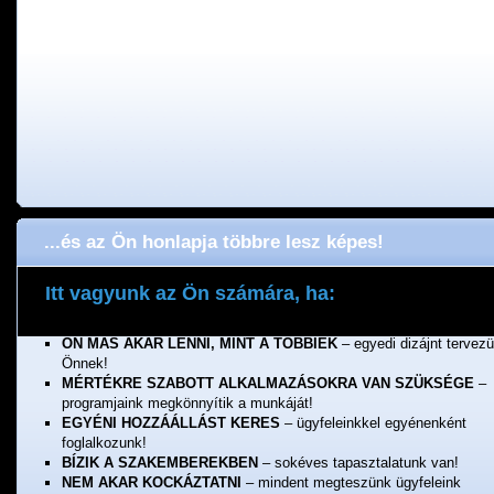
...és az Ön honlapja többre lesz képes!
Itt vagyunk az Ön számára, ha:
ÖNNEK FONTOS A MINŐSÉG
– a munkánkért jótállunk!
ÖN MÁS AKAR LENNI, MINT A TÖBBIEK
– egyedi dizájnt tervez
Önnek!
MÉRTÉKRE SZABOTT ALKALMAZÁSOKRA VAN SZÜKSÉGE
–
programjaink megkönnyítik a munkáját!
EGYÉNI HOZZÁÁLLÁST KERES
– ügyfeleinkkel egyénenként
foglalkozunk!
BÍZIK A SZAKEMBEREKBEN
– sokéves tapasztalatunk van!
NEM AKAR KOCKÁZTATNI
– mindent megteszünk ügyfeleink