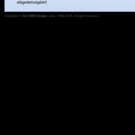
elégedettségéért!
Copyright ©
GLS WEB Design, s.r.o.
1998-2026. All rights reserved.