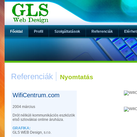
Főoldal
Profil
Szolgáltatások
Referenciák
Elérhe
Referenciák
Nyomtatás
WifiCentrum.com
2004 március
Drót nélküli kommunikációs eszközök
első szlovákiai online áruháza.
GRAFIKA:
GLS WEB Design, s.r.o.