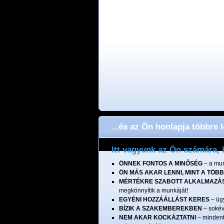
...és az Ön honlapja többre 
Itt vagyunk az Ön számára, 
ÖNNEK FONTOS A MINŐSÉG
– a mun
ÖN MÁS AKAR LENNI, MINT A TÖBB
MÉRTÉKRE SZABOTT ALKALMAZÁ
megkönnyítik a munkáját!
EGYÉNI HOZZÁÁLLÁST KERES
– ügy
BÍZIK A SZAKEMBEREKBEN
– sokév
NEM AKAR KOCKÁZTATNI
– mindent