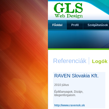
Főoldal
Profil
Szolgáltatások
Referenciák
Logók
RAVEN Slovakia Kft.
2010 július
Építőanyagok, Dizájn,
Idegenforgalom.
http://www.ravensk.sk