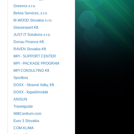
Greenox s.r.o.
Betvia Services, s.r.o.
M-WOOD Slovakia s.r.o.
Glassexpert Kft.
JUST IT Solutions s.r.o.
Donau Finance Kft.
RAVEN Slovakia Kft.
MPI - SUPPORT CENTER
MPI - PACKAGE PROGRAM
MPI CONSULTING Kft.
Sportbox
DOXX - Stravné lístky, Kft.
DOXX - fogadóirodák
ANISUN
Travelguide
WifiCentrum.com
Euro 3 Slovakia
COM-KLIMA