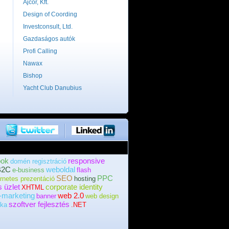
Ajcor, Kft.
Design of Coording
Investconsult, Ltd.
Gazdaságos autók
Profi Calling
Nawax
Bishop
Yacht Club Danubius
ook
responsive
domén regisztráció
B2C
weboldal
e-business
flash
SEO
PPC
ernetes prezentáció
hosting
s üzlet
corporate identity
XHTML
-marketing
web 2.0
banner
web design
szoftver fejlesztés
ika
.NET