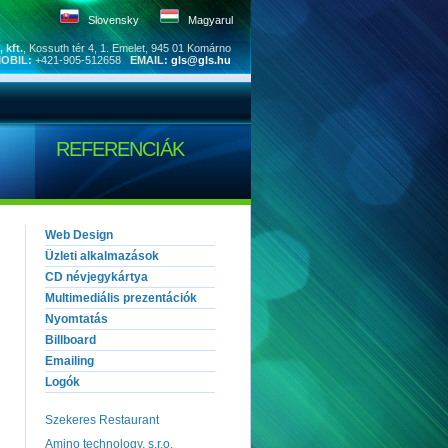
Slovensky
Magyarul
 kft.
, Kossuth tér 4, 1. Emelet, 945 01 Komárno
OBIL:
+421-905-512658
EMAIL:
gls@gls.hu
REFERENCIÁK
Web Design
Üzleti alkalmazások
CD névjegykártya
Multimediális prezentációk
Nyomtatás
Billboard
Emailing
Logók
Szekeres Restaurant
Amino technology, s.r.o.