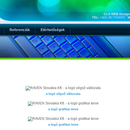
GLS WEB Design,
TEL:
+421-35-7704472
M
Referenciák
Elérhetőségek
a logó végső változata
a logó grafikai terve
a logó grafikai terve