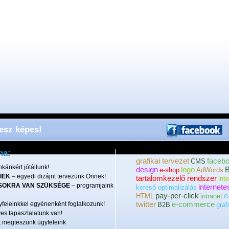
lesz képes!
ha:
grafikai tervezet
faceb
CMS
kánkért jótállunk!
design
logo
e-shop
AdWords
IEK
– egyedi dizájnt tervezünk Önnek!
tartalomkezelő rendszer
int
SOKRA VAN SZÜKSÉGE
– programjaink
internete
kereső optimalizálás
pay-per-click
e
HTML
intranet
twitter
e-commerce
feleinkkel egyénenként foglalkozunk!
B2B
graf
es tapasztalatunk van!
 megteszünk ügyfeleink