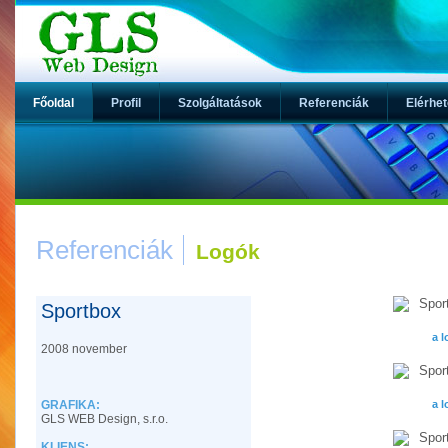
Főoldal
Profil
Szolgáltatások
Referenciák
Elérhe
Referenciák
Logók
Sportbox
a l
2008 november
GRAFIKA:
a l
GLS WEB Design, s.r.o.
KLIENS: