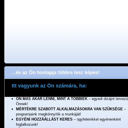
...és az Ön honlapja többre lesz képes!
Itt vagyunk az Ön számára, ha:
ÖNNEK FONTOS A MINŐSÉG
– a munkánkért jótállunk!
ÖN MÁS AKAR LENNI, MINT A TÖBBIEK
– egyedi dizájnt tervez
Önnek!
MÉRTÉKRE SZABOTT ALKALMAZÁSOKRA VAN SZÜKSÉGE
–
programjaink megkönnyítik a munkáját!
EGYÉNI HOZZÁÁLLÁST KERES
– ügyfeleinkkel egyénenként
foglalkozunk!