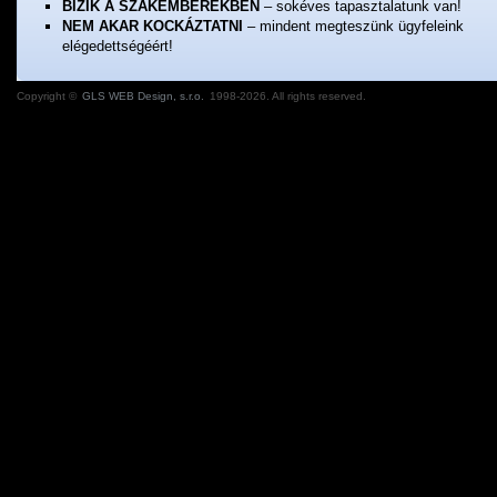
BÍZIK A SZAKEMBEREKBEN
– sokéves tapasztalatunk van!
NEM AKAR KOCKÁZTATNI
– mindent megteszünk ügyfeleink
elégedettségéért!
Copyright ©
GLS WEB Design, s.r.o.
1998-2026. All rights reserved.