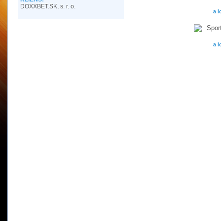
DOXXBET.SK, s. r. o.
a l
a l