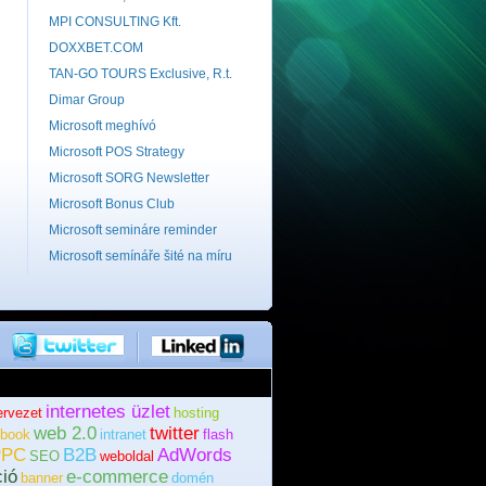
MPI CONSULTING Kft.
DOXXBET.COM
TAN-GO TOURS Exclusive, R.t.
Dimar Group
Microsoft meghívó
Microsoft POS Strategy
Microsoft SORG Newsletter
Microsoft Bonus Club
Microsoft semináre reminder
Microsoft semínáře šité na míru
internetes üzlet
tervezet
hosting
web 2.0
twitter
ebook
intranet
flash
PPC
B2B
AdWords
SEO
weboldal
ció
e-commerce
banner
domén