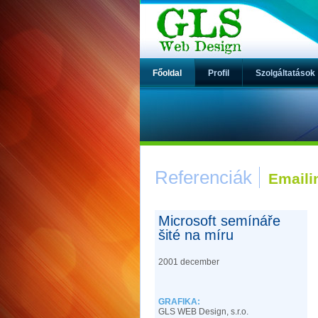
Főoldal
Profil
Szolgáltatások
Referenciák
Emaili
Microsoft semínáře
šité na míru
2001 december
GRAFIKA:
GLS WEB Design, s.r.o.