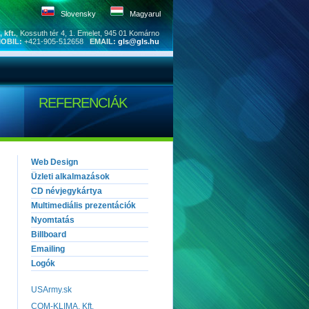
Slovensky
Magyarul
 kft.
, Kossuth tér 4, 1. Emelet, 945 01 Komárno
OBIL:
+421-905-512658
EMAIL:
gls@gls.hu
REFERENCIÁK
Web Design
Üzleti alkalmazások
CD névjegykártya
Multimediális prezentációk
Nyomtatás
Billboard
Emailing
Logók
USArmy.sk
COM-KLIMA, Kft.