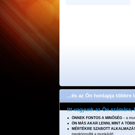
...és az Ön honlapja többre 
Itt vagyunk az Ön számára, 
ÖNNEK FONTOS A MINŐSÉG
– a mun
ÖN MÁS AKAR LENNI, MINT A TÖBB
MÉRTÉKRE SZABOTT ALKALMAZÁ
megkönnyítik a munkáját!