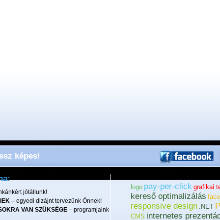
lesz képes!
ha:
pay-per-click
logo
grafikai 
kánkért jótállunk!
kereső optimalizálás
fac
IEK
– egyedi dizájnt tervezünk Önnek!
responsive design
.NET
SOKRA VAN SZÜKSÉGE
– programjaink
internetes prezentá
CMS