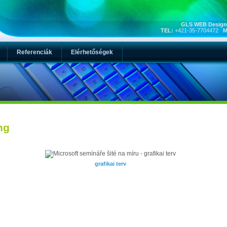
GLS WEB Design,
TEL:
+421-35-7704472
M
Referenciák
Elérhetőségek
ng
grafikai terv