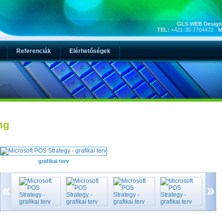
GLS WEB Design,
TEL:
+421-35-7704472
M
Referenciák
Elérhetőségek
ng
grafikai terv