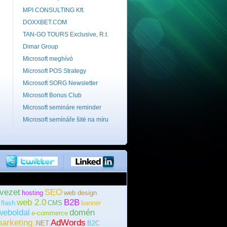
MPI CONSULTING Kft.
DOXXBET.COM
TAN-GO TOURS Exclusive, R.t.
Dimar Group
Microsoft meghívó
Microsoft POS Strategy
Microsoft SORG Newsletter
Microsoft Bonus Club
Microsoft semináre reminder
Microsoft semínáře šité na míru
rvezet
SEO
hosting
web design
web 2.0
B2B
flash
CMS
banner
weboldal
domén
e-commerce
arketing
AdWords
.NET
B2C