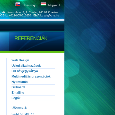
Slovensky
Magyarul
 kft.
, Kossuth tér 4, 1. Emelet, 945 01 Komárno
OBIL:
+421-905-512658
EMAIL:
gls@gls.hu
REFERENCIÁK
Web Design
Üzleti alkalmazások
CD névjegykártya
Multimediális prezentációk
Nyomtatás
Billboard
Emailing
Logók
USArmy.sk
COM-KLIMA, Kft.