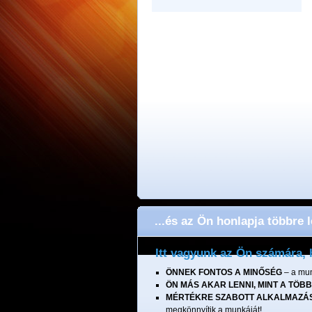
...és az Ön honlapja többre 
Itt vagyunk az Ön számára, 
ÖNNEK FONTOS A MINŐSÉG
– a mun
ÖN MÁS AKAR LENNI, MINT A TÖBB
MÉRTÉKRE SZABOTT ALKALMAZÁ
megkönnyítik a munkáját!