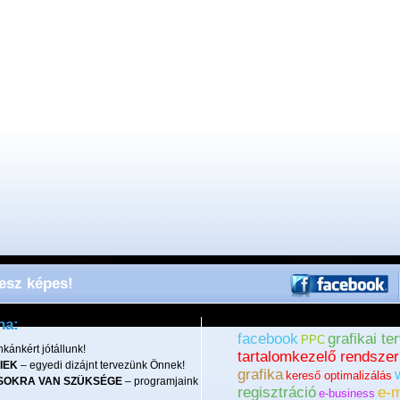
lesz képes!
ha:
facebook
grafikai te
PPC
kánkért jótállunk!
tartalomkezelő rendszer
IEK
– egyedi dizájnt tervezünk Önnek!
grafika
kereső optimalizálás
SOKRA VAN SZÜKSÉGE
– programjaink
regisztráció
e-m
e-business