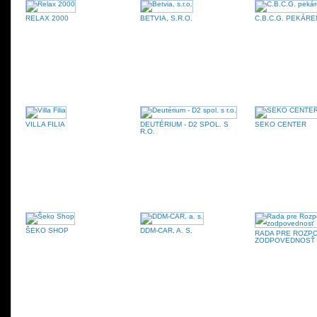
RELAX 2000
BETVIA, S.R.O.
C.B.C.G. PEKÁRE
VILLA FILIA
DEUTÉRIUM - D2 SPOL. S
SEKO CENTER
R.O.
ŠEKO SHOP
DDM-CAR, A. S.
RADA PRE ROZP
ZODPOVEDNOSŤ