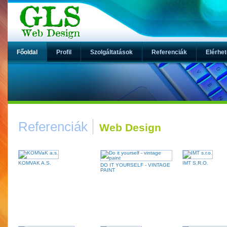
Főoldal
Profil
Szolgáltatások
Referenciák
Elérhe
Referenciák
Web Design
KOMVAK A.S.
IMT S.R.O.
DO IT YOURSELF - VINTAGE
PAINT