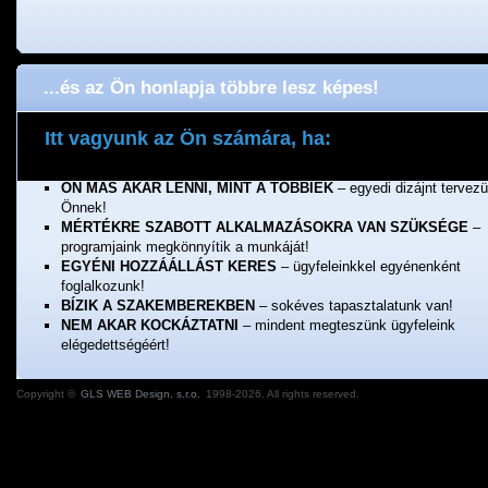
...és az Ön honlapja többre lesz képes!
Itt vagyunk az Ön számára, ha:
ÖNNEK FONTOS A MINŐSÉG
– a munkánkért jótállunk!
ÖN MÁS AKAR LENNI, MINT A TÖBBIEK
– egyedi dizájnt tervez
Önnek!
MÉRTÉKRE SZABOTT ALKALMAZÁSOKRA VAN SZÜKSÉGE
–
programjaink megkönnyítik a munkáját!
EGYÉNI HOZZÁÁLLÁST KERES
– ügyfeleinkkel egyénenként
foglalkozunk!
BÍZIK A SZAKEMBEREKBEN
– sokéves tapasztalatunk van!
NEM AKAR KOCKÁZTATNI
– mindent megteszünk ügyfeleink
elégedettségéért!
Copyright ©
GLS WEB Design, s.r.o.
1998-2026. All rights reserved.